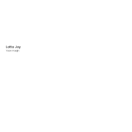
Lotta Joy
Yoon Haejin
Carnival
Yoon Haejin