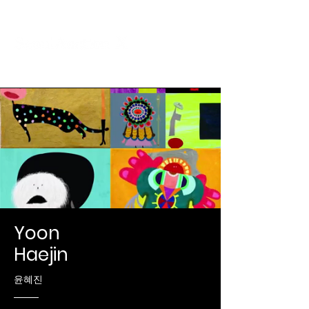
Yoon
Haejin
​윤혜진